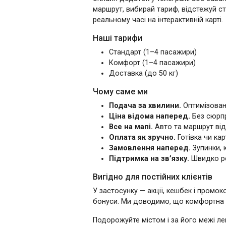
маршрут, вибирай тариф, відстежуй с
реальному часі на інтерактивній карті.
Наші тарифи
Стандарт (1–4 пасажири)
Комфорт (1–4 пасажири)
Доставка (до 50 кг)
Чому саме ми
Подача за хвилини.
Оптимізована
Ціна відома наперед.
Без сюрпр
Все на мапі.
Авто та маршрут від
Оплата як зручно.
Готівка чи кар
Замовлення наперед.
Зупинки, 
Підтримка на зв’язку.
Швидко ре
Вигідно для постійних клієнтів
У застосунку — акції, кешбек і промок
бонуси. Ми доводимо, що комфортна 
Подорожуйте містом і за його межі ле