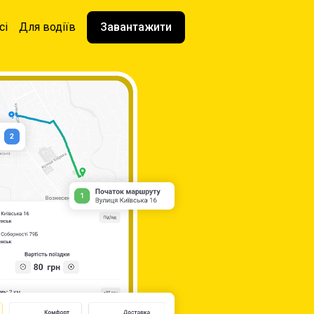
сі
Для водіїв
Завантажити