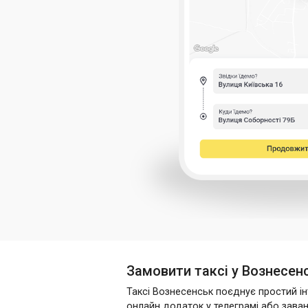
Замовити таксі у Вознесен
Таксі Вознесенськ поєднує простий інт
онлайн додаток у телеграмі або зава