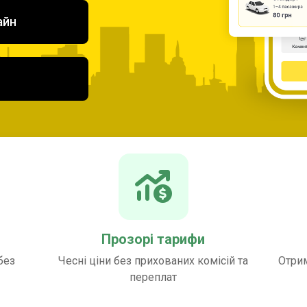
айн
Прозорі тарифи
без
Чесні ціни без прихованих комісій та
Отри
переплат