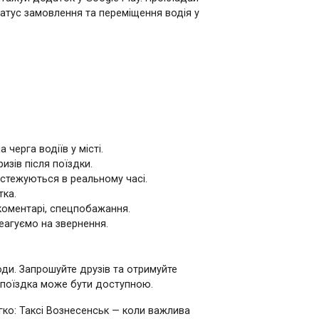
татус замовлення та переміщення водія у
 черга водіїв у місті.
изів після поїздки.
стежуються в реальному часі.
тка.
коментарі, спецпобажання.
агуємо на звернення.
оди. Запрошуйте друзів та отримуйте
поїздка може бути доступною.
гко: Таксі Вознесенськ — коли важлива