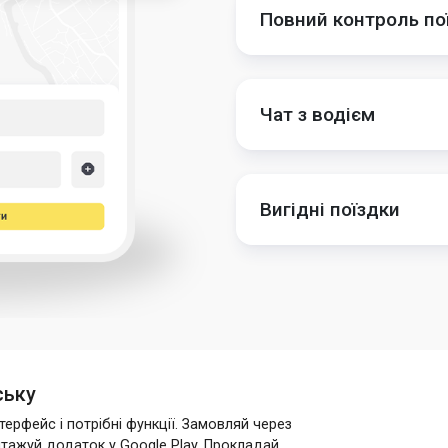
Повний контроль по
Чат з водієм
Вигідні поїздки
ську
ерфейс і потрібні функції. Замовляй через
нтажуй додаток у Google Play. Прокладай